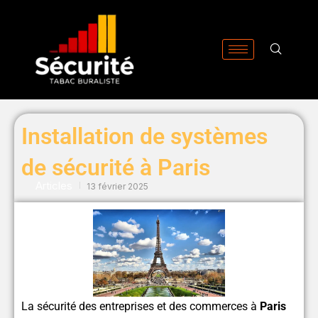
Aller
au
contenu
Installation de systèmes
de sécurité à Paris
Articles
13 février 2025
La sécurité des entreprises et des commerces à
Paris