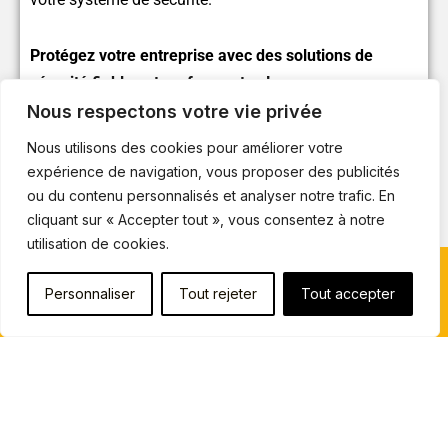
Protégez votre entreprise avec des solutions de
sécurité fiables et performantes !
Nous respectons votre vie privée
Nous utilisons des cookies pour améliorer votre
expérience de navigation, vous proposer des publicités
Article précédent
Article suivant
ou du contenu personnalisés et analyser notre trafic. En
cliquant sur « Accepter tout », vous consentez à notre
utilisation de cookies.
Inscrivez-vous à notre newsletter
Personnaliser
Tout rejeter
Tout accepter
Recevoir
Copyright © 2026 Installation Tabac Buraliste sécurité |
Politique de confidentialité